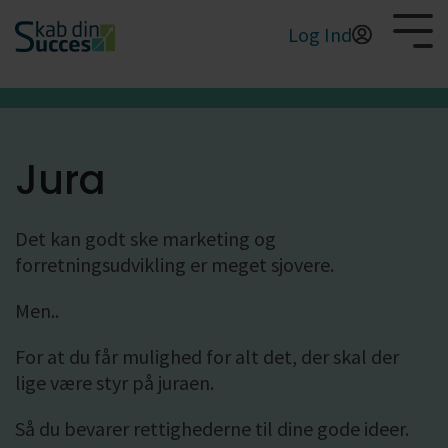
Log Ind
Start
din
Salg
vækst
Jura
Profit
Ledelse
Produkt
Det kan godt ske marketing og
forretningsudvikling er meget sjovere.
Marketing
Men..
For at du får mulighed for alt det, der skal der
lige være styr på juraen.
Så du bevarer rettighederne til dine gode ideer.