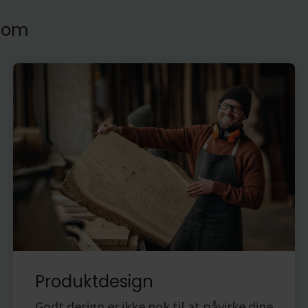
e om
Produktdesign
Godt design er ikke nok til at påvirke dine