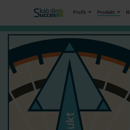
Profit
Produkt
M
Start din vækst
Profit
Salg
Produkt
Lede
Marketing