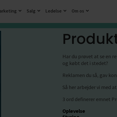
arketing
Salg
Ledelse
Om os
Produk
lse
Har du prøvet at se en 
og købt det i stedet?
Reklamen du så, gav konk
Så her arbejder vi med at
3 ord definerer emnet Pr
Oplevelse
Styring