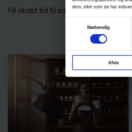
dem, eller som de har indsaml
Få skabt tid til salget
Samtykkevalg
Nødvendig
Afvis