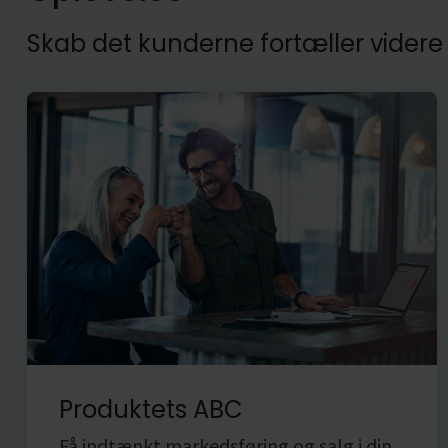
Skab det kunderne fortæller vider
Produktets ABC
Få indtænkt markedsføring og salg i din