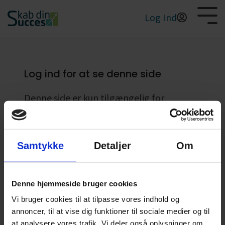
Log Ind
Start
din
Salg
vækst
Log ind for at se denne side
Profit
Ledelse
Denne side er kun tilgængelig for
registrerede brugere. Har du endnu ikke
Produkt
oprettet dig som bruger, er du
velkommen til at skrive til
Marketing
Samtykke
Detaljer
Om
skabdinsucces@frie.dk
Email*
Denne hjemmeside bruger cookies
Vi bruger cookies til at tilpasse vores indhold og
annoncer, til at vise dig funktioner til sociale medier og til
Password*
Show password
at analysere vores trafik. Vi deler også oplysninger om