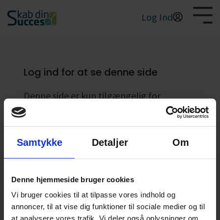
Log Ind
Start
din
Salg
vækst
Log ind for at se denne side
Profit
Ledelse
Denne side er kun tilgængelig for
registrerede brugere. Har du endnu ikke
Produkt
oprettet dig som bruger, er du
velkommen til at skrive til
Marketing
Samtykke
Detaljer
Om
skabdinsucces@frie.dk
Email*
Denne hjemmeside bruger cookies
Vi bruger cookies til at tilpasse vores indhold og
annoncer, til at vise dig funktioner til sociale medier og til
Password*
Show password
at analysere vores trafik. Vi deler også oplysninger om