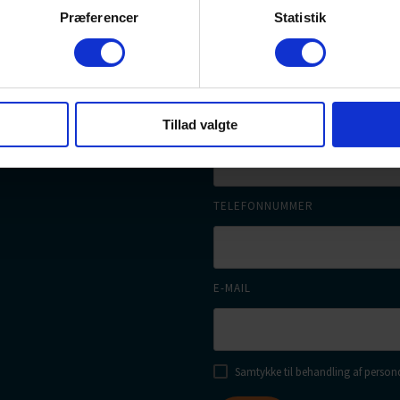
Præferencer
Statistik
akt
FORNAVN
s
ndatapolitik
EFTERNAVN
Tillad valgte
TELEFONNUMMER
E-MAIL
Samtykke til behandling af persond