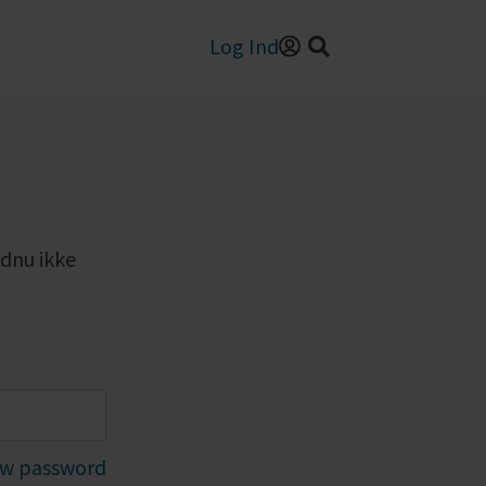
Log Ind
ndnu ikke
w password