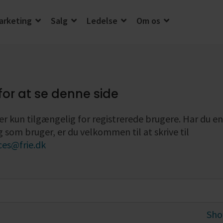
arketing
Salg
Ledelse
Om os
lse
for at se denne side
er kun tilgængelig for registrerede brugere. Har du e
g som bruger, er du velkommen til at skrive til
ces@frie.dk
Sho