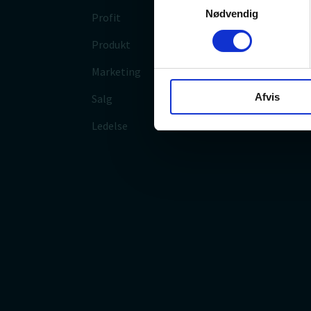
Nødvendig
Profit
Kont
Produkt
Om o
Marketing
Perso
Afvis
Salg
Ledelse