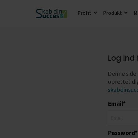
Profit
Produkt
M
Start din vækst
Profit
Salg
Produkt
Lede
Log ind 
Denne side 
Marketing
oprettet di
skabdinsuc
Email*
Password*